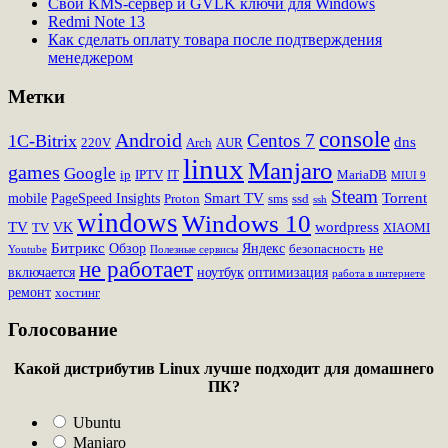
Свой KMS-сервер и GVLK ключи для Windows
Redmi Note 13
Как сделать оплату товара после подтверждения
менеджером
Метки
console
Android
Centos 7
1C-Bitrix
dns
220V
Arch
AUR
linux
Manjaro
games
Google
ip
IPTV
IT
MariaDB
MIUI 9
Steam
Smart TV
Torrent
mobile
PageSpeed Insights
Proton
sms
ssd
ssh
windows
Windows 10
TV
wordpress
VK
TV
XIAOMI
Битрикс
Обзор
Яндекс
не
безопасность
Youtube
Полезные сервисы
не работает
включается
ноутбук
оптимизация
работа в интернете
ремонт
хостинг
Голосование
Какой дистрибутив Linux лучше подходит для домашнего
ПК?
Ubuntu
Manjaro