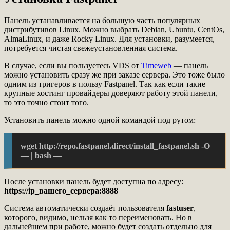
Панель устанавливается на большую часть популярных
дистрибутивов Linux. Можно выбрать Debian, Ubuntu, CentOs,
AlmaLinux, и даже Rocky Linux. Для установки, разумеется,
потребуется чистая свежеустановленная система.
В случае, если вы пользуетесь VDS от
Timeweb
— панель
можно установить сразу же при заказе сервера. Это тоже было
одним из тригеров в пользу Fastpanel. Так как если такие
крупные хостинг провайдеры доверяют работу этой панели,
то это точно стоит того.
Установить панель можно одной командой под рутом:
wget http://repo.fastpanel.direct/install_fastpanel.sh -O 
— | bash —
После установки панель будет доступна по адресу:
https://ip_вашего_сервера:8888
Система автоматически создаёт пользователя
fastuser
,
которого, видимо, нельзя как то переименовать. Но в
дальнейшем при работе, можно будет создать отдельно для