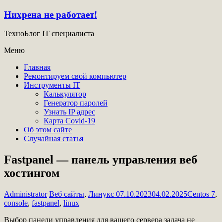
Нихрена не работает!
ТехноБлог IT специалиста
Меню
Главная
Ремонтируем свой компьютер
Инструменты IT
Калькулятор
Генератор паролей
Узнать IP адрес
Карта Covid-19
Об этом сайте
Случайная статья
Fastpanel — панель управления веб
хостингом
Administrator
Веб сайты
,
Линукс
07.10.2023
04.02.2025
Centos 7
,
console
,
fastpanel
,
linux
Выбор панели управления для вашего сервера задача не