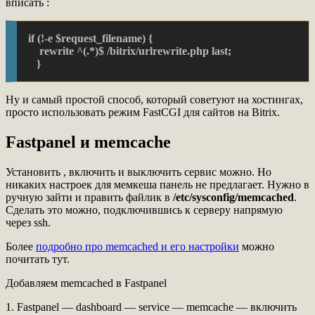
вписать :
if (!-e $request_filename) {

    rewrite ^(.*)$ /bitrix/urlrewrite.php last;

   }
Ну и самый простой способ, который советуют на хостингах,
просто использовать режим FastCGI для сайтов на Bitrix.
Fastpanel и memcache
Установить , включить и выключить сервис можно. Но
никаких настроек для мемкеша панель не предлагает. Нужно в
ручную зайти и править файлик в
/etc/sysconfig/memcached
.
Сделать это можно, подключившись к серверу напрямую
через ssh.
Более
подробно про memcached и его настройки
можно
почитать тут.
Добавляем memcached в Fastpanel
1. Fastpanel — dashboard — service — memcache — включить