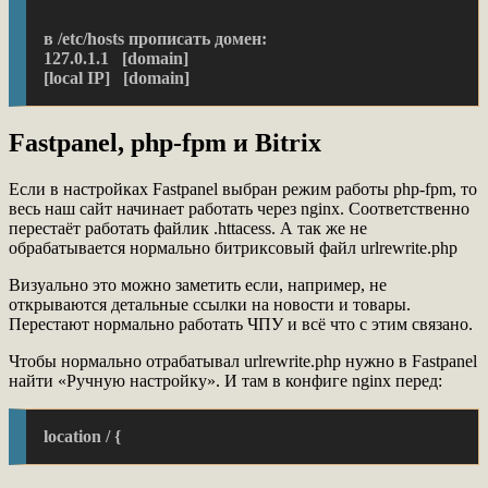
в /etc/hosts прописать домен:
127.0.1.1   [domain]
[local IP]   [domain]
Fastpanel, php-fpm и Bitrix
Если в настройках Fastpanel выбран режим работы php-fpm, то
весь наш сайт начинает работать через nginx. Соответственно
перестаёт работать файлик .httacess. А так же не
обрабатывается нормально битриксовый файл urlrewrite.php
Визуально это можно заметить если, например, не
открываются детальные ссылки на новости и товары.
Перестают нормально работать ЧПУ и всё что с этим связано.
Чтобы нормально отрабатывал urlrewrite.php нужно в Fastpanel
найти «Ручную настройку». И там в конфиге nginx перед:
location / {