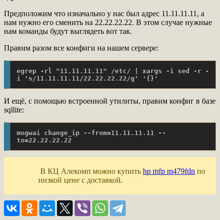
Предположим что изначально у нас был адрес 11.11.11.11, а
нам нужно его сменить на 22.22.22.22. В этом случае нужные
нам команды будут выглядеть вот так.
Правим разом все конфиги на нашем сервере:
egrep -rl "11.11.11.11" /etc/ | xargs -i sed -r -
i 's/11.11.11.11/22.22.22.22/g' '{}'
И ещё, с помощью встроенной утилиты, правим конфиг в базе
sqllite:
mogwai change_ip --from=11.11.11.11 --
to=22.22.22.22
В КЦ Алекомп можно купить
hp mfp m479fdn
по
низкой цене с доставкой.