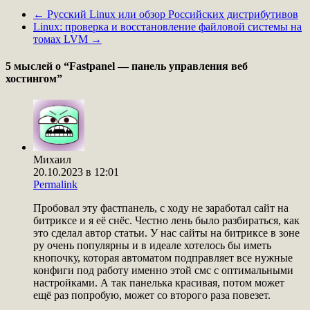
←
Русский Linux или обзор Российских дистрибутивов
Linux: проверка и восстановление файловой системы на
томах LVM
→
5 мыслей о “
Fastpanel — панель управления веб
хостингом
”
Михаил
20.10.2023 в 12:01
Permalink
Пробовал эту фастпанель, с ходу не заработал сайт на
битриксе и я её снёс. Честно лень было разбираться, как
это сделал автор статьи. У нас сайты на битриксе в зоне
ру очень популярны и в идеале хотелось бы иметь
кнопочку, которая автоматом подправляет все нужные
конфиги под работу именно этой смс с оптимальными
настройками. А так панелька красивая, потом может
ещё раз попробую, может со второго раза повезет.