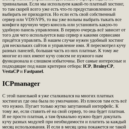
тривиальная. Если мы используем какой-то платный хостинг,
то там скорей всего уже есть что-то предустановленное и
выбирать не приходится. Но если есть свой собственный
сервер или VDS\VPS, то вы уже вольны выбрать тыкать все
конфиги вручную через консоль или установить какую-то
удобную панель управления. В первую очередь всё зависит от
того для чего используется ваш сервер и какими сервисами
придётся управлять. В нашем случае нужен удобный хостинг
для нескольких сайтов и управление ими. Я пересмотрел кучу
разных панелей, большая часть из них платные. К тому же
многие из них имеют кучу совсем не нужного нам
функционала и слишком избыточны. Вот самые интересные и
подходящие под наши критерии отбора:
ICP
,
BrainyCP
,
VestaCP
и
Fastpanel
.
ICPmanager
С этой панелькой я уже сталкивался на многих платных
хостингах где она была по умолчанию. Из плюсов там есть всё
что нужно. Пугает только жутко запутанный интерфейс. К
тому же, если ставить её на свой сервер, то она будет платная.
И не просто платная, а там буквально нужно будет докупать
кучу разных модулей при необходимости и платить за каждый
месяц использования. И если в месяц цена покажется не такой