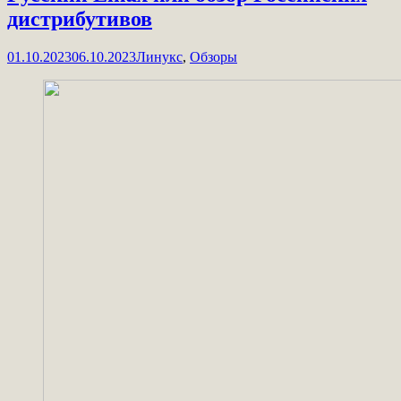
дистрибутивов
01.10.2023
06.10.2023
Линукс
,
Обзоры