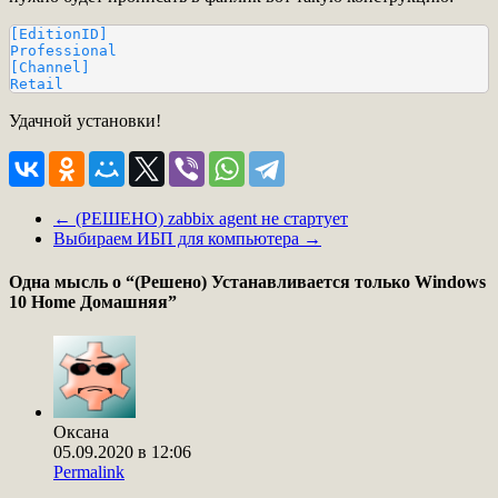
[EditionID]

Professional

[Channel]

Retail
Удачной установки!
←
(РЕШЕНО) zabbix agent не стартует
Выбираем ИБП для компьютера
→
Одна мысль о “
(Решено) Устанавливается только Windows
10 Home Домашняя
”
Оксана
05.09.2020 в 12:06
Permalink