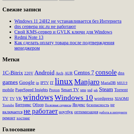
Свежие записи
Windows 11 24H2 не устанавливается без Интернета
dns сервера nic.ru не работают
Свой KMS-сервер и GVLK ключи для Windows
Redmi Note 13
Как сделать оплату товара после подтверждения
менеджером
Метки
console
Android
Centos 7
1C-Bitrix
dns
220V
Arch
AUR
linux
Manjaro
games
Google
ip
IPTV
IT
MariaDB
MIUI 9
Steam
Smart TV
Torrent
mobile
PageSpeed Insights
Proton
sms
ssd
ssh
windows
Windows 10
TV
wordpress
VK
TV
XIAOMI
Битрикс
Обзор
Яндекс
не
безопасность
Youtube
Полезные сервисы
не работает
включается
ноутбук
оптимизация
работа в интернете
ремонт
хостинг
Голосование