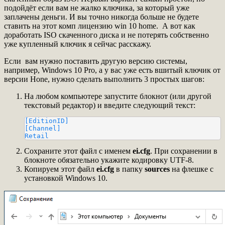
подойдёт если вам не жалко ключика, за который уже
заплачены деньги. И вы точно никогда больше не будете
ставить на этот комп лицензию win 10 home. А вот как
доработать ISO скаченного диска и не потерять собственно
уже купленный ключик я сейчас расскажу.
Если вам нужно поставить другую версию системы,
например, Windows 10 Pro, а у вас уже есть вшитый ключик от
версии Hone, нужно сделать выполнить 3 простых шагов:
На любом компьютере запустите блокнот (или другой
текстовый редактор) и введите следующий текст:
[EditionID]

[Channel]

Retail
Сохраните этот файл с именем
ei.cfg
. При сохранении в
блокноте обязательно укажите кодировку UTF-8.
Копируем этот файл
ei.cfg
в папку
sources
на флешке с
установкой Windows 10.