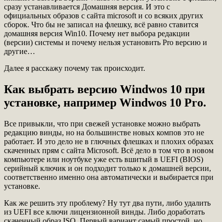
сразу устанавливается Домашняя версия. И это с
официальных образов с сайта microsoft и со всяких других
сборок. Что бы не записал на флешку, всё равно ставится
домашняя версия Win10. Почему нет выбора редакции
(версии) системы и почему нельзя установить Pro версию и
другие…
Далее я расскажу почему так происходит.
Как выбрать версию Windwos 10 при
установке, например Windwos 10 Pro.
Все привыкли, что при свежей установке можно выбрать
редакцию винды, но на большинстве новых компов это не
работает. И это дело не в глючных флешках и плохих образах
скаченных прям с сайта Microsoft. Всё дело в том что в новом
компьютере или ноутбуке уже есть вшитый в UEFI (BIOS)
серийный ключик и он подходит только к домашней версии,
соответственно именно она автоматически и выбирается при
установке.
Как же решить эту проблему? Ну тут два пути, либо удалить
из UEFI все ключи лицензионной винды. Либо доработать
скаченный образ ISO. Первый вариант самый простой, но