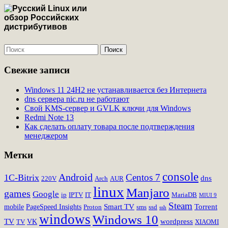
Свежие записи
Windows 11 24H2 не устанавливается без Интернета
dns сервера nic.ru не работают
Свой KMS-сервер и GVLK ключи для Windows
Redmi Note 13
Как сделать оплату товара после подтверждения
менеджером
Метки
console
Android
Centos 7
1C-Bitrix
dns
220V
Arch
AUR
linux
Manjaro
games
Google
ip
IPTV
IT
MariaDB
MIUI 9
Steam
Smart TV
Torrent
mobile
PageSpeed Insights
Proton
sms
ssd
ssh
windows
Windows 10
TV
wordpress
VK
TV
XIAOMI