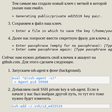
Тем самым мы создали новый ключ с меткой в которой
указан наш емайл.
> Generating public/private ed25519 key pair.
Сохраняем в файл наш ключ.
> Enter a file in which to save the key (/home/
you
Далее нас попросят ввести секретную фразу для ключа д
> Enter passphrase (empty for no passphrase): 
[Typ
> Enter same passphrase again: 
[Type passphrase ag
Сейчас нам нужно добавить свой ключик в аккаунт на
github.com. Для этого сделаем следующее.
Запускаем ssh-agent в фоне (background).
eval "$(ssh-agent -s)"

 > Agent pid 59566
Добавляем свой SSH private key в ssh-agent. Если в
начале у вас был выбран другой путь, то тут его тоже
нужно будет изменить.
ssh-add ~/.ssh/id_ed25519