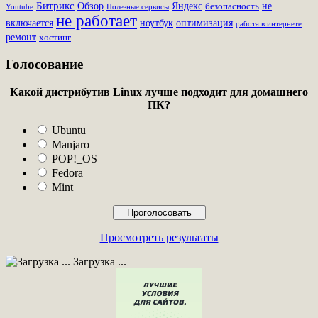
Битрикс
Обзор
Яндекс
не
безопасность
Youtube
Полезные сервисы
не работает
включается
ноутбук
оптимизация
работа в интернете
ремонт
хостинг
Голосование
Какой дистрибутив Linux лучше подходит для домашнего
ПК?
Ubuntu
Manjaro
POP!_OS
Fedora
Mint
Просмотреть результаты
Загрузка ...