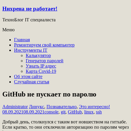
Нихрена не работает!
ТехноБлог IT специалиста
Меню
Главная
Ремонтируем свой компьютер
Инструменты IT
Калькулятор
Генератор паролей
Узнать IP адрес
Карта Covid-19
Об этом сайте
Случайная статья
GitHub не пускает по паролю
Administrator
Линукс
,
Познавательно
,
Это интересно!
08.09.2021
08.09.2021
console
,
git
,
GitHub
,
linux
,
ssh
Добрый день, столкнулся с таким вот новшеством на гитхабе.
Если кратко, то они отключили авторизацию по паролям через