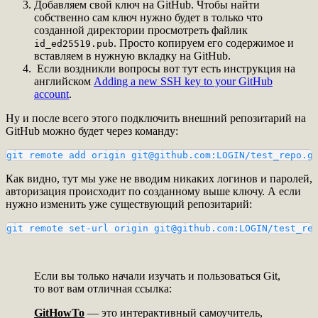
Добавляем свой ключ на GitHub. Чтобы найти
собственно сам ключ нужно будет в только что
созданной директории просмотреть файлик
. Просто копируем его содержимое и
id_ed25519.pub
вставляем в нужную вкладку на GitHub.
Если воздникли вопросы вот тут есть инструкция на
английском
Adding a new SSH key to your GitHub
account
.
Ну и после всего этого подключить внешний репозитарий на
GitHub можно будет через команду:
git remote add origin git@github.com:LOGIN/test_repo.g
Как видно, тут мы уже не вводим никаких логинов и паролей,
авторизация происходит по созданному выше ключу. А если
нужно изменить уже существующий репозитарий:
git remote set-url origin git@github.com:LOGIN/test_re
Если вы только начали изучать и пользоваться Git,
то вот вам отличная ссылка:
GitHowTo
— это интерактивный самоучитель,