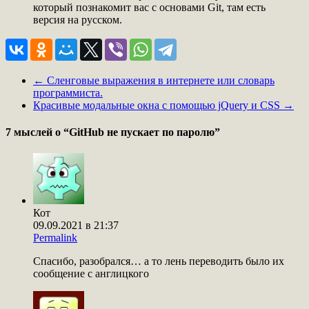
который познакомит вас с основами Git, там есть
версия на русском.
←
Сленговые выражения в интернете или словарь
программиста.
Красивые модальные окна с помощью jQuery и CSS
→
7 мыслей о “
GitHub не пускает по паролю
”
Кот
09.09.2021 в 21:37
Permalink
Спасибо, разобрался… а то лень переводить было их
сообщение с англицкого