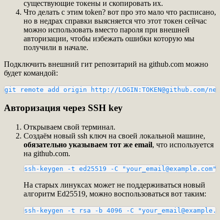
существующие токены и скопировать их.
Что делать с этим token? вот про это мало что расписано,
но в недрах справки выясняется что этот токен сейчас
можно использовать вместо пароля при внешней
авторизации, чтобы избежать ошибки которую мы
получили в начале.
Подключить внешний гит репозитарий на github.com можно
будет командой:
git remote add origin http://LOGIN:TOKEN@github.com/ne
Авторизация через SSH key
Открываем свой терминал.
Создаём новый ssh ключ на своей локальной машине,
обязательно указываем тот же email
, что иcпользуется
на github.com.
ssh-keygen -t ed25519 -C "your_email@example.com"
На старых линуксах может не поддерживаться новый
алгоритм Ed25519, можно воспользоваться вот таким:
ssh-keygen -t rsa -b 4096 -C "your_email@example.