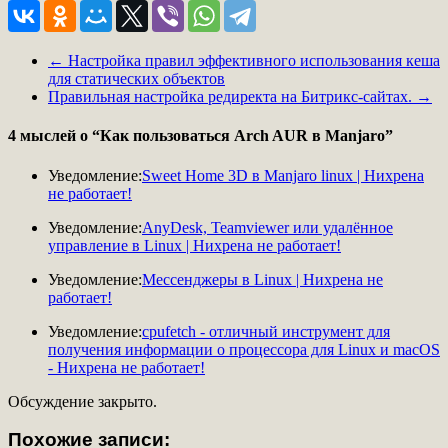
←
Настройка правил эффективного использования кеша
для статических объектов
Правильная настройка редиректа на Битрикс-сайтах.
→
4 мыслей о “
Как пользоваться Arch AUR в Manjaro
”
Уведомление:
Sweet Home 3D в Manjaro linux | Нихрена
не работает!
Уведомление:
AnyDesk, Teamviewer или удалённое
управление в Linux | Нихрена не работает!
Уведомление:
Мессенджеры в Linux | Нихрена не
работает!
Уведомление:
cpufetch - отличный инструмент для
получения информации о процессора для Linux и macOS
- Нихрена не работает!
Обсуждение закрыто.
Похожие записи: