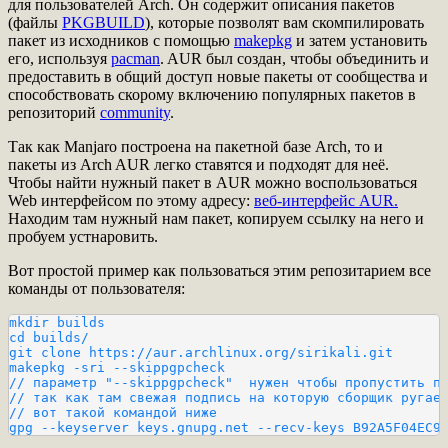
для пользователей Arch. Он содержит описания пакетов
(файлы
PKGBUILD
), которые позволят вам скомпилировать
пакет из исходников с помощью
makepkg
и затем установить
его, используя
pacman
. AUR был создан, чтобы объединить и
предоставить в общий доступ новые пакеты от сообщества и
способствовать скорому включению популярных пакетов в
репозиторий
community
.
Так как Manjaro построена на пакетной базе Arch, то и
пакеты из Arch AUR легко ставятся и подходят для неё.
Чтобы найти нужный пакет в AUR можно воспользоваться
Web интерфейсом по этому адресу:
веб-интерфейс AUR.
Находим там нужный нам пакет, копируем ссылку на него и
пробуем устнаровить.
Вот простой пример как пользоваться этим репозитарием все
команды от пользователя:
mkdir builds

cd builds/

git clone https://aur.archlinux.org/sirikali.git

makepkg -sri --skippgpcheck

// параметр "--skippgpcheck"  нужен чтобы пропустить пр
// так как там свежая подпись на которую сборщик ругает
// вот такой командой ниже

gpg --keyserver keys.gnupg.net --recv-keys B92A5F04EC9