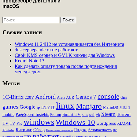
Свежие записи
Windows 11 24H2 не устанавливается без Интернета
dns сервера nic.ru не работают
Свой KMS-сервер и GVLK ключи для Windows
Redmi Note 13
Как сделать оплату товара после подтверждения
менеджером
Метки
console
Android
Centos 7
1C-Bitrix
dns
220V
Arch
AUR
linux
Manjaro
games
Google
ip
IPTV
IT
MariaDB
MIUI 9
Steam
Smart TV
Torrent
mobile
PageSpeed Insights
Proton
sms
ssd
ssh
windows
Windows 10
TV
wordpress
VK
TV
XIAOMI
Битрикс
Обзор
Яндекс
не
безопасность
Youtube
Полезные сервисы
не работает