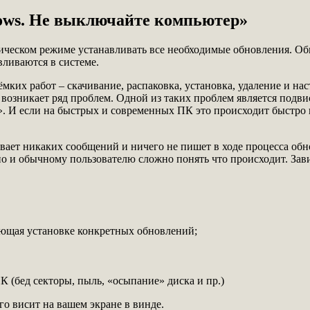
ows. Не выключайте компьютер»
ическом режиме устанавливать все необходимые обновления. Об
ливаются в системе.
мких работ – скачивание, распаковка, установка, удаление и н
о возникает ряд проблем. Одной из таких проблем является под
И если на быстрых и современных ПК это происходит быстро и 
ывает никаких сообщений и ничего не пишет в ходе процесса об
о и обычному пользователю сложно понять что происходит. Зави
ующая установке конкретных обновлений;
(бед секторы, пыль, «осыпание» диска и пр.)
го висит на вашем экране в винде.