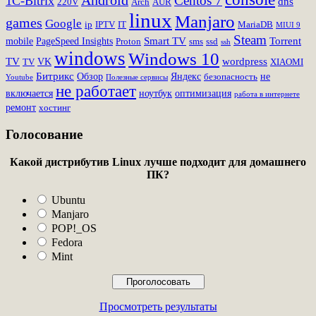
Android
Centos 7
1C-Bitrix
dns
220V
Arch
AUR
linux
Manjaro
games
Google
ip
IPTV
IT
MariaDB
MIUI 9
Steam
Smart TV
Torrent
mobile
PageSpeed Insights
Proton
sms
ssd
ssh
windows
Windows 10
TV
wordpress
VK
TV
XIAOMI
Битрикс
Обзор
Яндекс
не
безопасность
Youtube
Полезные сервисы
не работает
включается
ноутбук
оптимизация
работа в интернете
ремонт
хостинг
Голосование
Какой дистрибутив Linux лучше подходит для домашнего
ПК?
Ubuntu
Manjaro
POP!_OS
Fedora
Mint
Просмотреть результаты