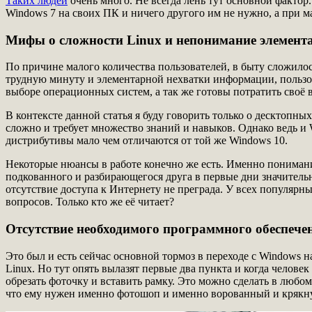
Таких людей
очень много. Не всегда лень тут основной фактор. 
Windows 7 на своих ПК и ничего другого им не нужно, а при м
Мифы о сложности Linux и непонимание элемент
По причине малого количества пользователей, в быту сложилос
трудную минуту и элементарной нехватки информации, пользова
выборе операционных систем, а так же готовы потратить своё 
В контексте данной статья я буду говорить только о десктопн
сложно и требует множество знаний и навыков. Однако ведь и 
дистрибутивы мало чем отличаются от той же Windows 10.
Некоторые нюансы в работе конечно же есть. Именно пониман
подкованного и разбирающегося друга в первые дни значительн
отсутствие доступа к Интернету не преграда. У всех популярн
вопросов. Только кто же её читает?
Отсутствие необходимого программного обеспече
Это был и есть сейчас основной тормоз в переходе с Windows н
Linux. Но тут опять вылазят первые два пункта и когда челове
обрезать фоточку и вставить рамку. Это можно сделать в любом
что ему нужен именно фотошоп и именно ворованный и крякну