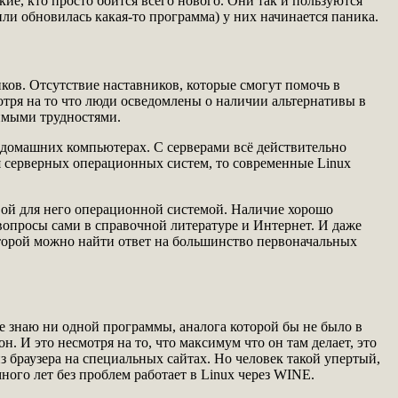
акие, кто просто боится всего нового. Они так и пользуются
ли обновилась какая-то программа) у них начинается паника.
иков. Отсутствие наставников, которые смогут помочь в
отря на то что люди осведомлены о наличии альтернативы в
лимыми трудностями.
х домашних компьютерах. С серверами всё действительно
ся серверных операционных систем, то современные Linux
вой для него операционной системой. Наличие хорошо
 вопросы сами в справочной литературе и Интернет. И даже
которой можно найти ответ на большинство первоначальных
не знаю ни одной программы, аналога которой бы не было в
. И это несмотря на то, что максимум что он там делает, это
з браузера на специальных сайтах. Но человек такой упертый,
ного лет без проблем работает в Linux через WINE.