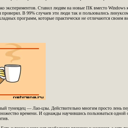
лько экспериментов. Ставил людям на новые ПК вместо Windows 
я проверял. В 99% случаев эти люди так и пользовались линуксо
икладных программ, которые практически не отличаются своим 
ый тунеядец — Лао-цзы. Действительно многим просто лень пере
множество времени. И однажды научившись пользоваться одной 
атив.