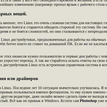
Есть и такие у кого нет свободного времени и желания, а есть т
алейших изменениях (например: пропал ярлык с рабочего стола и
арных вещей.
ь мнение, что Linux это очень сложная система для настоящих г
тели боятся и стараются обходить стороной эту систему. Не см
время и не боятся сложностей, но они сталкиваются с непреодо
ых Linux дистрибутивах, предназначенных для работы на обычны
Win Server никто не ставит на домашний ПК. Если же не касать
ие этих нюансов нужно пользователю в первые дни работы с но
о упростит переход. А так же старайтесь искать ответы на свои
ых дистрибутивов Linux есть встроенная справочная система в 
ния или драйверов
а Linux. Последние лет 10 ситуация значительно улучшилась. Я 
к привык пользоваться именно фотошопом, то ему нужен именно он
 другом редакторе, даже онлайн можно сделать прям не выходя и
тый. Всё как он привык в Windows. Кстати сам
Photoshop
уже м