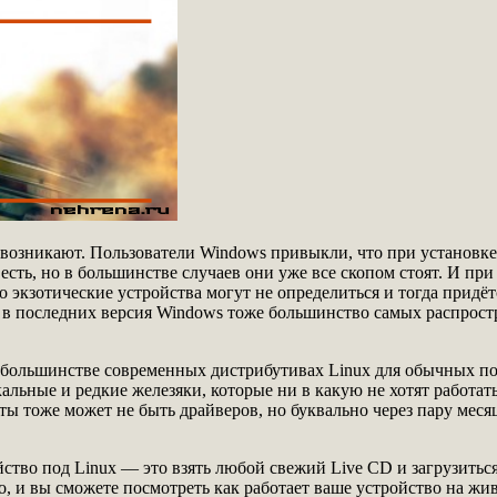
 возникают. Пользователи Windows привыкли, что при установке
 есть, но в большинстве случаев они уже все скопом стоят. И п
о экзотические устройства могут не определиться и тогда придё
 в последних версия Windows тоже большинство самых распростр
в большинстве современных дистрибутивах Linux для обычных по
льные и редкие железяки, которые ни в какую не хотят работать 
ы тоже может не быть драйверов, но буквально через пару месяц
ство под Linux — это взять любой cвежий Live CD и загрузиться
, и вы сможете посмотреть как работает ваше устройство на живо