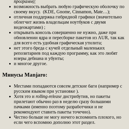
программ);
возможность выбрать любую графическую оболочку по
своему вкусу. (KDE, Gnome, Cinnamon, Mate…);
отличная поддержка гибридной графики (значительно
облегчит жизнь владельцам ноутбуков с двумя
видеокартами) ;
открывать консоль совершенно не нужно, даже при
обновлении ядра и пересборке пакетов из AUR, так как
для всего есть удобная графическая утилита;
нет этого бреда с кучей отдельный маленьких
репозитариев под каждую программу, как это любят
юзеры дебиана и убунты;
и многое другое.
Минусы Manjaro:
Местами попадаются совсем детские баги (например с
русским языком при установке ).
Хотя это и
rolling-release
дистрибутив, но пакеты
прилетают обычно раз в неделю сразу большими
пачками (именно поэтому разработчики и не
рекомендуют ставить пакеты точечно).
Честно больше не могу ничего вспомнить плохого, но
если чего вспомню дополню этот раздел.