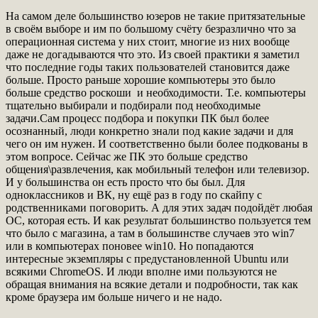
На самом деле большинство юзеров не такие притязательные
в своём выборе и им по большому счёту безразлично что за
операционная система у них стоит, многие из них вообще
даже не догадываются что это. Из своей практики я заметил
что последние годы таких пользователей становится даже
больше. Просто раньше хорошие компьютеры это было
больше средство роскоши и необходимости. Т.е. компьютеры
тщательно выбирали и подбирали под необходимые
задачи.Сам процесс подбора и покупки ПК был более
осознанный, люди конкретно знали под какие задачи и для
чего он им нужен. И соответственно были более подкованы в
этом вопросе. Сейчас же ПК это больше средство
общения\развлечения, как мобильный телефон или телевизор.
И у большинства он есть просто что бы был. Для
одноклассников и ВК, ну ещё раз в году по скайпу с
родственниками поговорить. А для этих задач подойдёт любая
ОС, которая есть. И как результат большинство пользуется тем
что было с магазина, а там в большинстве случаев это win7
или в компьютерах поновее win10. Но попадаются
интересные экземпляры с предустановленной Ubuntu или
всякими ChromeOS. И люди вполне ими пользуются не
обращая внимания на всякие детали и подробности, так как
кроме браузера им больше ничего и не надо.