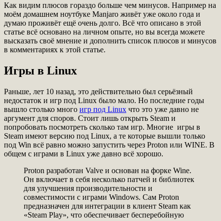
Как видим плюсов гораздо больше чем минусов. Например на
моём домашнем ноутбуке Manjaro живёт уже около года и
думаю проживёт ещё очень долго. Всё что описано в этой
статье всё основано на личном опыте, но вы всегда можете
высказать своё мнение и дополнить список плюсов и минусов
в комментариях к этой статье.
Игры в Linux
Раньше, лет 10 назад, это действительно был серьёзный
недостаток и игр под Linux было мало. Но последние годы
вышло столько много
игр под Linux
что это уже давно не
аргумент для споров. Стоит лишь открыть Steam и
попробовать посмотреть сколько там игр. Многие игры в
Steam имеют версию под Linux, а те которые вышли только
под Win всё равно можно запустить через Proton или WINE. В
общем с играми в Linux уже давно всё хорошо.
Proton разработан Valve и основан на форке Wine.
Он включает в себя несколько патчей и библиотек
для улучшения производительности и
совместимости с играми Windows. Сам Proton
предназначен для интеграции в клиент Steam как
«Steam Play», что обеспечивает бесперебойную