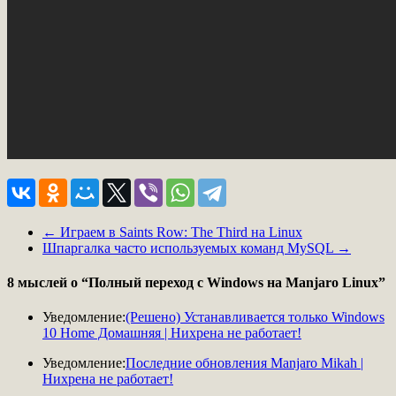
←
Играем в Saints Row: The Third на Linux
Шпаргалка часто используемых команд MySQL
→
8 мыслей о “
Полный переход с Windows на Manjaro Linux
”
Уведомление:
(Решено) Устанавливается только Windows
10 Home Домашняя | Нихрена не работает!
Уведомление:
Последние обновления Manjaro Mikah |
Нихрена не работает!