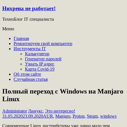
Нихрена не работает!
ТехноБлог IT специалиста
Меню
Главная
Ремонтируем свой компьютер
Инструменты IT
Калькулятор
Генератор паролей
Узнать IP адрес
Карта Covid-19
Об этом сайте
Случайная статья
Полный переход с Windows на Manjaro
Linux
Administrator
Линукс
,
Это интересно!
31.05.2020
23.09.2020
AUR
,
Manjaro
,
Proton
,
Steam
,
windows
Современные Linux дистрибутивы уже давно мало чем