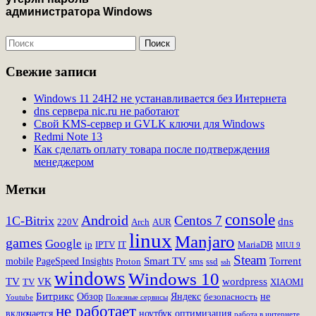
Свежие записи
Windows 11 24H2 не устанавливается без Интернета
dns сервера nic.ru не работают
Свой KMS-сервер и GVLK ключи для Windows
Redmi Note 13
Как сделать оплату товара после подтверждения
менеджером
Метки
console
Android
Centos 7
1C-Bitrix
dns
220V
Arch
AUR
linux
Manjaro
games
Google
ip
IPTV
IT
MariaDB
MIUI 9
Steam
Smart TV
Torrent
mobile
PageSpeed Insights
Proton
sms
ssd
ssh
windows
Windows 10
TV
wordpress
VK
TV
XIAOMI
Битрикс
Обзор
Яндекс
не
безопасность
Youtube
Полезные сервисы
не работает
включается
ноутбук
оптимизация
работа в интернете