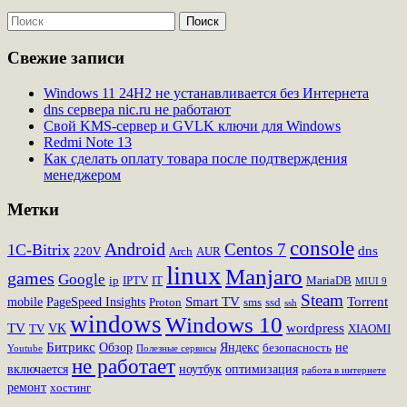
Свежие записи
Windows 11 24H2 не устанавливается без Интернета
dns сервера nic.ru не работают
Свой KMS-сервер и GVLK ключи для Windows
Redmi Note 13
Как сделать оплату товара после подтверждения
менеджером
Метки
console
Android
Centos 7
1C-Bitrix
dns
220V
Arch
AUR
linux
Manjaro
games
Google
ip
IPTV
IT
MariaDB
MIUI 9
Steam
Smart TV
Torrent
mobile
PageSpeed Insights
Proton
sms
ssd
ssh
windows
Windows 10
TV
wordpress
VK
TV
XIAOMI
Битрикс
Обзор
Яндекс
не
безопасность
Youtube
Полезные сервисы
не работает
включается
ноутбук
оптимизация
работа в интернете
ремонт
хостинг