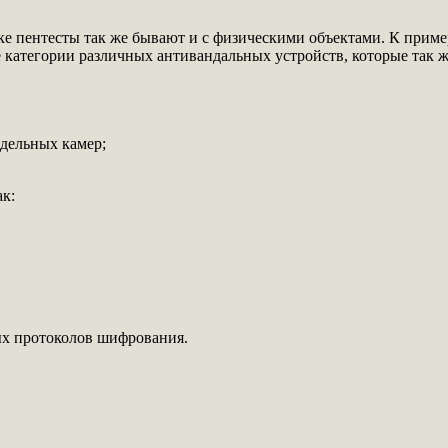
ике пентесты так же бывают и с физическими объектами. К прим
 категории различных антивандальных устройств, которые так ж
тдельных камер;
ак:
ых протоколов шифрования.