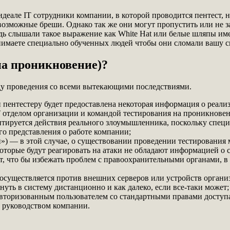
идеале IT сотрудники компании, в которой проводится пентест, 
 возможные бреши. Однако так же они могут пропустить или не з
ь слышали такое выражение как White Hat или белые шляпы имен
анимаете специально обученных людей чтобы они сломали вашу с
на проникновение)?
оду проведения со всеми вытекающими последствиями.
ентестеру будет предоставлена некоторая информация о реализ
Т отделом организации и командой тестирования на проникновен
итируется действия реального злоумышленника, поскольку спец
о представления о работе компании;
») — в этой случае, о существовании проведении тестирования м
оторые будут реагировать на атаки не обладают информацией о с
, что бы избежать проблем с правоохранительными органами, в
существляется против внешних серверов или устройств организац
уть в систему дистанционно и как далеко, если все-таки может;
торизованным пользователем со стандартными правами доступа,
с руководством компании.