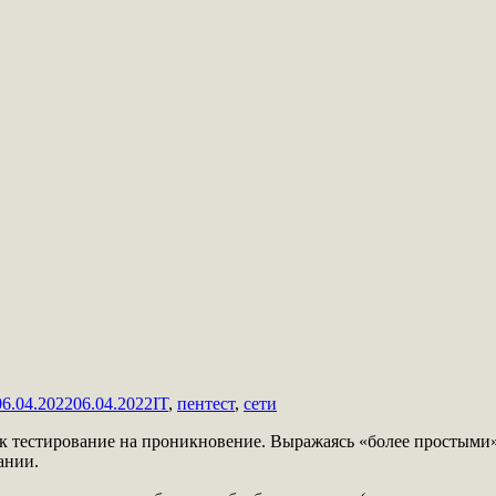
06.04.2022
06.04.2022
IT
,
пентест
,
сети
я как тестирование на проникновение. Выражаясь «более простыми
ании.