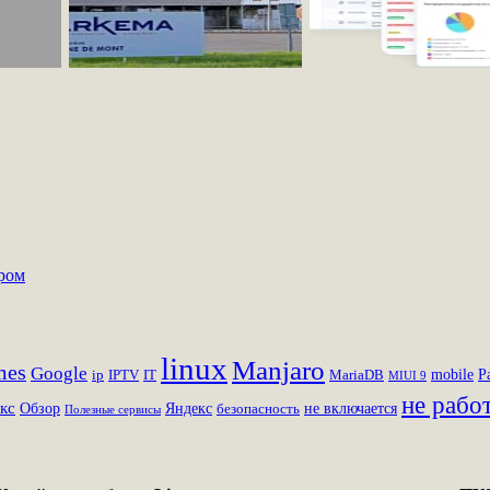
ером
linux
Manjaro
mes
Google
mobile
P
ip
IPTV
IT
MariaDB
MIUI 9
не рабо
кс
Обзор
Яндекс
не включается
безопасность
Полезные сервисы