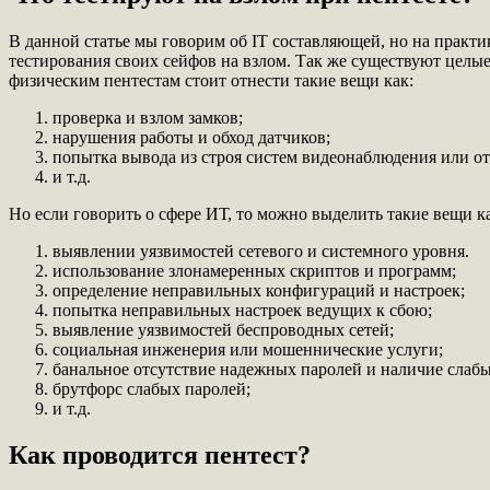
В данной статье мы говорим об IT составляющей, но на практ
тестирования своих сейфов на взлом. Так же существуют целые
физическим пентестам стоит отнести такие вещи как:
проверка и взлом замков;
нарушения работы и обход датчиков;
попытка вывода из строя систем видеонаблюдения или о
и т.д.
Но если говорить о сфере ИТ, то можно выделить такие вещи к
выявлении уязвимостей сетевого и системного уровня.
использование злонамеренных скриптов и программ;
определение неправильных конфигураций и настроек;
попытка неправильных настроек ведущих к сбою;
выявление уязвимостей беспроводных сетей;
социальная инженерия или мошеннические услуги;
банальное отсутствие надежных паролей и наличие слаб
брутфорс слабых паролей;
и т.д.
Как проводится пентест?