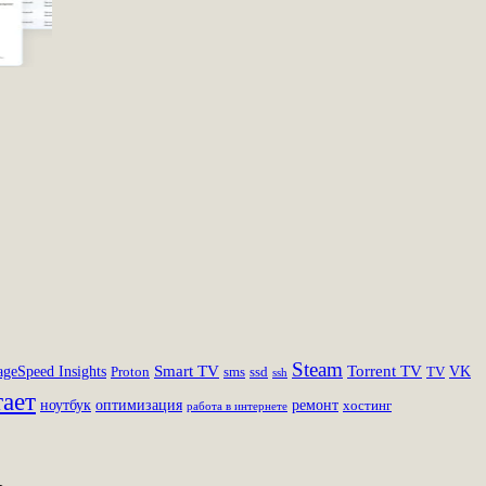
Steam
Smart TV
Torrent TV
ageSpeed Insights
VK
Proton
sms
ssd
TV
ssh
тает
ноутбук
оптимизация
ремонт
хостинг
работа в интернете