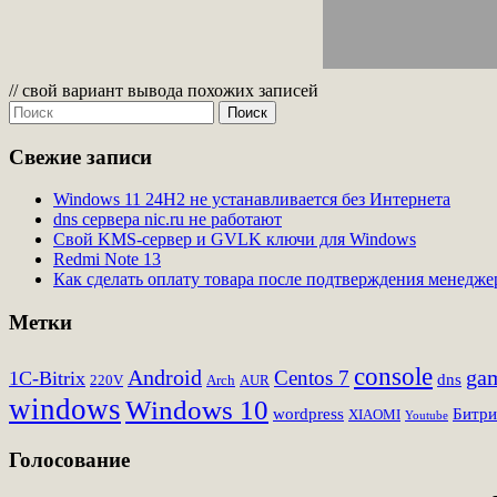
// свой вариант вывода похожих записей
Свежие записи
Windows 11 24H2 не устанавливается без Интернета
dns сервера nic.ru не работают
Свой KMS-сервер и GVLK ключи для Windows
Redmi Note 13
Как сделать оплату товара после подтверждения менедж
Метки
console
Android
Centos 7
ga
1C-Bitrix
dns
220V
Arch
AUR
windows
Windows 10
wordpress
Битри
XIAOMI
Youtube
Голосование