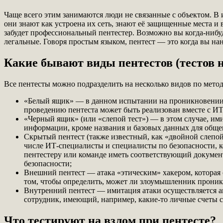
Чаще всего этим занимаются люди не связанные с объектом. В 
они знают как устроена их сеть, знают её защищенные места и
забудет профессиональный пентестер. Возможно вы когда-нибуд
легальные. Говоря простым языком, пентест — это когда вы н
Какие бывают виды пентестов (тестов 
Все пентесты можно подразделить на несколько видов по мет
«Белый ящик» — в данном испытании на проникновении п
проведению пентеста может быть реализован вместе с И
«Черный ящик» (или «слепой тест») — в этом случае, им
информации, кроме названия и базовых данных для общег
Скрытый пентест (также известный, как «двойной слепой
числе ИТ-специалисты и специалисты по безопасности, к
пентестеру или команде иметь соответствующий документ
безопасности;
Внешний пентест — атака «этическим» хакером, которая о
том, чтобы определить, может ли злоумышленник проникн
Внутренний пентест — имитация атаки осуществляется ав
сотрудник, имеющий, например, какие-то личные счеты 
Что тестируют на взлом при пентесте?