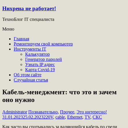
Нихрена не работает!
ТехноБлог IT специалиста
Меню
Главная
Ремонтируем свой компьютер
Инструменты IT
Калькулятор
Генератор паролей
Узнать IP адрес
Карта Covid-19
Об этом сайте
Случайная статья
Кабель-менеджмент: что это и зачем
оно нужно
Administrator
Познавательно
,
Прочее
,
Это интересно!
31.01.2023
25.02.2023
220V
,
cable
,
Ethernet
,
TV
,
СКС
Как часто вы спотыкались за валяющийся кабель по среди