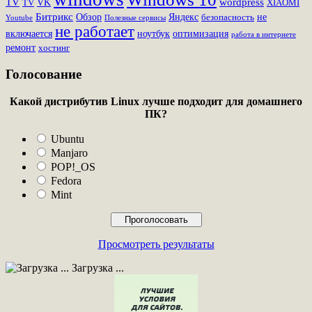
TV
wordpress
VK
TV
XIAOMI
Битрикс
Обзор
Яндекс
не
безопасность
Youtube
Полезные сервисы
не работает
включается
ноутбук
оптимизация
работа в интернете
ремонт
хостинг
Голосование
Какой дистрибутив Linux лучше подходит для домашнего
ПК?
Ubuntu
Manjaro
POP!_OS
Fedora
Mint
Просмотреть результаты
Загрузка ...