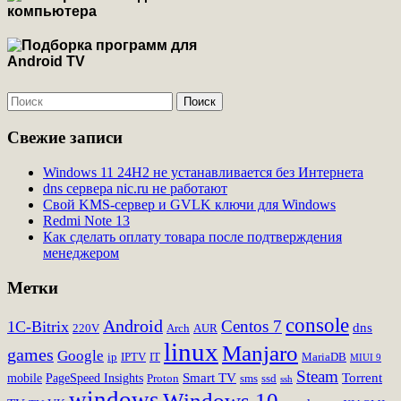
Свежие записи
Windows 11 24H2 не устанавливается без Интернета
dns сервера nic.ru не работают
Свой KMS-сервер и GVLK ключи для Windows
Redmi Note 13
Как сделать оплату товара после подтверждения
менеджером
Метки
console
Android
Centos 7
1C-Bitrix
dns
220V
Arch
AUR
linux
Manjaro
games
Google
ip
IPTV
IT
MariaDB
MIUI 9
Steam
Smart TV
Torrent
mobile
PageSpeed Insights
Proton
sms
ssd
ssh
windows
Windows 10