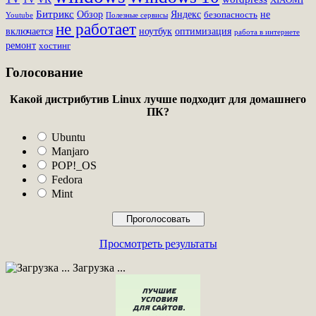
Битрикс
Обзор
Яндекс
не
безопасность
Youtube
Полезные сервисы
не работает
включается
ноутбук
оптимизация
работа в интернете
ремонт
хостинг
Голосование
Какой дистрибутив Linux лучше подходит для домашнего
ПК?
Ubuntu
Manjaro
POP!_OS
Fedora
Mint
Просмотреть результаты
Загрузка ...