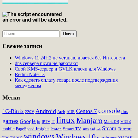
Свежие записи
Windows 11 24H2 не устанавливается без Интернета
dns сервера nic.ru не работают
Свой KMS-сервер и GVLK ключи для Windows
Redmi Note 13
Как сделать оплату товара после подтверждения
менеджером
Метки
console
Android
Centos 7
1C-Bitrix
dns
220V
Arch
AUR
linux
Manjaro
games
Google
ip
IPTV
IT
MariaDB
MIUI 9
Steam
Smart TV
Torrent
mobile
PageSpeed Insights
Proton
sms
ssd
ssh
windows
Windows 10
TV
wordpress
VK
TV
XIAOMI