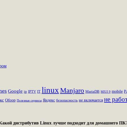
ером
linux
Manjaro
mes
Google
mobile
P
ip
IPTV
IT
MariaDB
MIUI 9
не рабо
кс
Обзор
Яндекс
не включается
безопасность
Полезные сервисы
Какой дистрибутив Linux лучше подходит для домашнего ПК