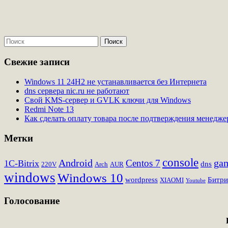
Свежие записи
Windows 11 24H2 не устанавливается без Интернета
dns сервера nic.ru не работают
Свой KMS-сервер и GVLK ключи для Windows
Redmi Note 13
Как сделать оплату товара после подтверждения менедж
Метки
console
Android
Centos 7
ga
1C-Bitrix
dns
220V
Arch
AUR
windows
Windows 10
wordpress
Битри
XIAOMI
Youtube
Голосование