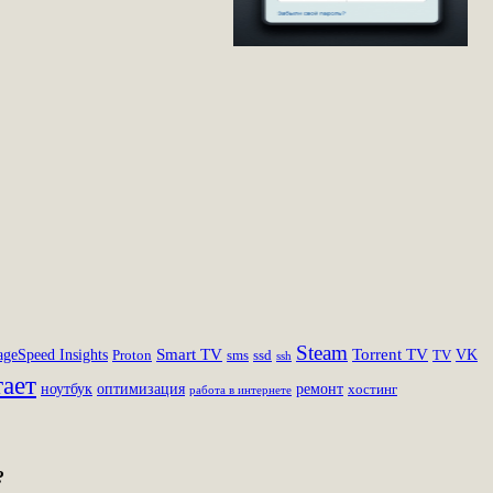
Steam
Smart TV
Torrent TV
ageSpeed Insights
VK
Proton
sms
ssd
TV
ssh
тает
ноутбук
оптимизация
ремонт
хостинг
работа в интернете
?