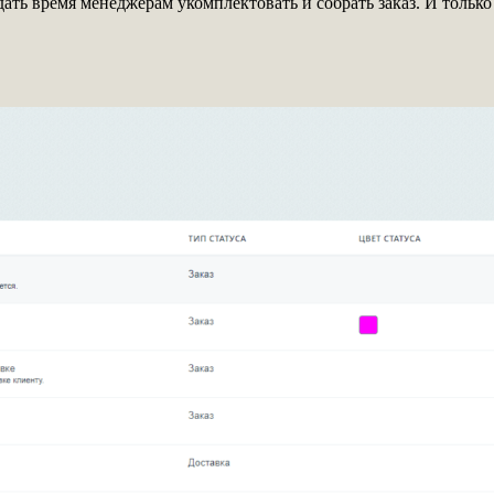
 дать время менеджерам укомплектовать и собрать заказ. И тольк