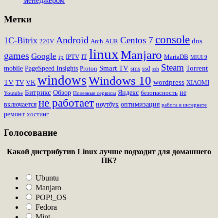
менеджером
Метки
console
Android
Centos 7
1C-Bitrix
dns
220V
Arch
AUR
linux
Manjaro
games
Google
ip
IPTV
IT
MariaDB
MIUI 9
Steam
Smart TV
Torrent
mobile
PageSpeed Insights
Proton
sms
ssd
ssh
windows
Windows 10
TV
wordpress
VK
TV
XIAOMI
Битрикс
Обзор
Яндекс
не
безопасность
Youtube
Полезные сервисы
не работает
включается
ноутбук
оптимизация
работа в интернете
ремонт
хостинг
Голосование
Какой дистрибутив Linux лучше подходит для домашнего
ПК?
Ubuntu
Manjaro
POP!_OS
Fedora
Mint